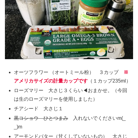
オーツフラワー （オートミール粉） ３カップ
※
アメリカサイズの計量カップです
（１カップ235ml）
ローズマリー 大さじ３くらい◀︎おまかせ。（今回
は生のローズマリーを使用しました）
チアシード 大さじ１
黒コショウ ひとつまみ
入れないでくださいm(_
_)m
アーモンドバター（甘くしていないもの） 大さじ