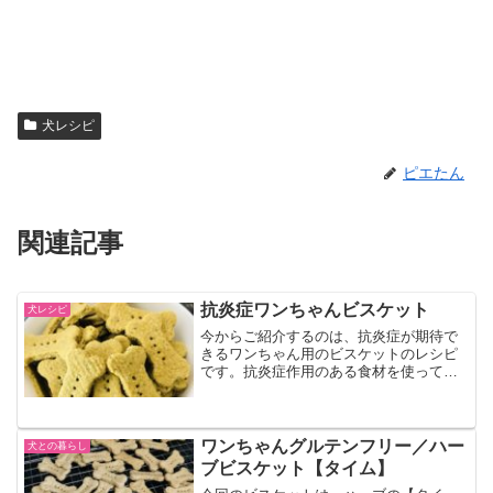
犬レシピ
ピエたん
関連記事
抗炎症ワンちゃんビスケット
犬レシピ
今からご紹介するのは、抗炎症が期待で
きるワンちゃん用のビスケットのレシピ
です。抗炎症作用のある食材を使って、
体に優しいおやつを愛犬に作ってあげて
はいかがでしょうか？抗炎症ワンちゃん
ビスケット慢性炎症は様々な病気の引き
金になります。例えば、ガ...
ワンちゃんグルテンフリー／ハー
犬との暮らし
ブビスケット【タイム】