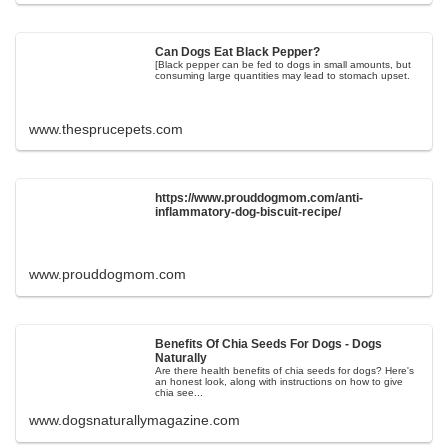
Can Dogs Eat Black Pepper?
[Black pepper can be fed to dogs in small amounts, but
consuming large quantities may lead to stomach upset.
www.thesprucepets.com
https://www.prouddogmom.com/anti-
inflammatory-dog-biscuit-recipe/
www.prouddogmom.com
Benefits Of Chia Seeds For Dogs - Dogs
Naturally
Are there health benefits of chia seeds for dogs? Here's
an honest look, along with instructions on how to give
chia see...
www.dogsnaturallymagazine.com