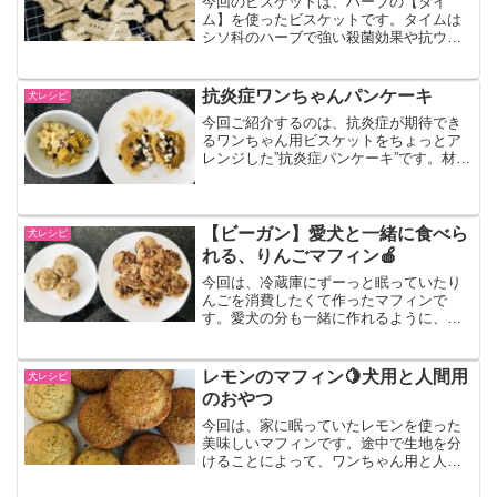
今回のビスケットは、ハーブの【タイ
ム】を使ったビスケットです。タイムは
シソ科のハーブで強い殺菌効果や抗ウィ
ルス作用があるので、古代のエジプトで
はミイラの防腐剤にも使われていたんだ
とか。さらには、タンを取り除いたり、
抗炎症ワンちゃんパンケーキ
犬レシピ
気管支炎や喘息・咳などの症...
今回ご紹介するのは、抗炎症が期待でき
るワンちゃん用ビスケットをちょっとア
レンジした”抗炎症パンケーキ”です。材料
は抗炎症ワンちゃんビスケットとほぼ変
わりません。人間も食べられるので、ワ
ンちゃんとシェアすることもできます🍽
一緒に抗炎症パンケー...
【ビーガン】愛犬と一緒に食べら
犬レシピ
れる、りんごマフィン🍎
今回は、冷蔵庫にずーっと眠っていたり
んごを消費したくて作ったマフィンで
す。愛犬の分も一緒に作れるように、途
中で分けるレシピにしました。とっても
美味しいので、お時間のある時に試して
みてはいかがでしょか？左がワンちゃん
レモンのマフィン🍋犬用と人間用
犬レシピ
用、右が人間用です。【ビー...
のおやつ
今回は、家に眠っていたレモンを使った
美味しいマフィンです。途中で生地を分
けることによって、ワンちゃん用と人間
用を同時に作ることができるのがポイン
トです。さわやかな初夏のデザートは、