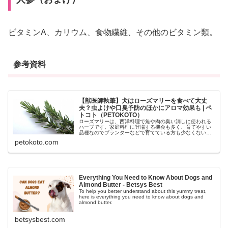
ビタミンA、カリウム、食物繊維、その他のビタミン類。
参考資料
【獣医師執筆】犬はローズマリーを食べて大丈
夫？虫よけや口臭予防のほかにアロマ効果も | ペ
トコト（PETOKOTO）
ローズマリーは、西洋料理で魚や肉の臭い消しに使われる
ハーブです。家庭料理に登場する機会も多く、育てやすい
品種なのでプランターなどで育てている方も少なくないと
思います。そのため、庭で育てているローズマリーを犬が
petokoto.com
食べてしまった！ということがある...
Everything You Need to Know About Dogs and
Almond Butter - Betsys Best
To help you better understand about this yummy treat,
here is everything you need to know about dogs and
almond butter.
betsysbest.com