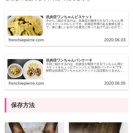
抗炎症ワンちゃんビスケット
今からご紹介するのは、抗炎症が期待できるワンちゃん用
のビスケットのレシピです。抗炎症作用のある食材を使っ
て、体に優しいおやつを愛犬に作ってあげてはいかがでし
ょうか？抗炎症ワンちゃんビスケット慢性炎症は様々な病
気の引き金になります。例えば、ガ...
frenchiepierre.com
2020.06.03
抗炎症ワンちゃんパンケーキ
今回ご紹介するのは、抗炎症が期待できるワンちゃん用ビ
スケットをちょっとアレンジした”抗炎症パンケーキ”です。
材料は抗炎症ワンちゃんビスケットとほぼ変わりません。
人間も食べられるので、ワンちゃんとシェアすることもで
きます🍽一緒に抗炎症パンケー...
frenchiepierre.com
2020.06.05
保存方法