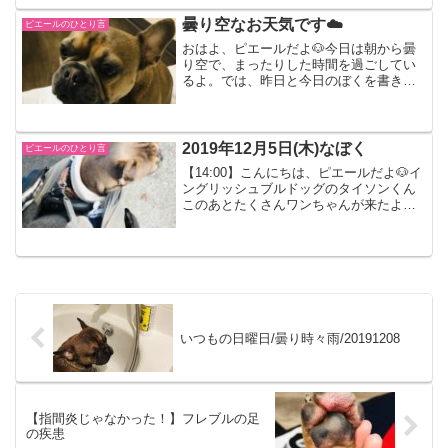
ん。この前の日曜日からマミーの作った
ご飯になったんだよ。...
曇り空なお天気です☁️
ピエールのひとり言
おはよ、ピエールだよ🐶今日は朝から曇
り空で、まったりした時間を過ごしてい
るよ。では、昨日と今日のぼくを書きま
す。2020年6月4日(木)昼ドッグランの外
が気になる、ぼく。このあと、公園へお
散歩しに行きました。夕方テケテケと歩
く、ぼく。夕方は...
2019年12月5日(木)なぼく
ピエールのひとり言
【14:00】こんにちは、ピエールだよ🐶イ
ングリッシュブルドッグのタイソンくん
このあとたくさんワンちゃんが来たよ帰
りはマミーに甘えちゃうんだ。犬用バッ
グに入るぼく今日は木曜日なんだけど、
ダディが帰ってくるんだ。嬉しいな！昨
日の夜、マミーがク...
いつもの日曜日/曇り時々雨/20191208
【指間炎じゃなかった！】フレブルの足
の疾患