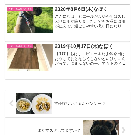
次の出張にぼくもついて行くかもしれな
いの。オレゴンのポ...
2020年8月6日(木)なぼく
ピエールのひとり言
こんにちは、ピエールだよ🐶今朝は久し
ぶりに雨が降りました。でもお昼には雨
が止んで、過ごしやすい良い日になりま
した。雨やんだよーと教える、ぼく。お
散歩しに行こー？と、マミーの仕事を中
断させる。夕方には青空になったよ。ま
だ帰りたくない、ぼく。最...
2019年10月17日(木)なぼく
ピエールのひとり言
【9:00】おはよ、ピエールだよ🐶今日は
おうちでおとなしくしないといけないん
だって。つまんないのー。でも下のドッ
グランへおトイレは行ってもいいんだっ
て。お外に出れるからよかったな。つま
んないからいたずらをして遊んでるよー
お洗濯ものカゴから取...
抗炎症ワンちゃんパンケーキ
まだマスクしてますか？