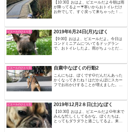
【10:30】おはよ、ピエールだよ今朝は雨
が降ってるよー☔️寒いからおトイレだけ
お外でして、すぐ戻って来ちゃった！
【12:00】雨がやんだからお外に遊びに行
ったよ！ディアレイクパークグースがい
っぱいいたよ湖の周りをくるっとまわっ
てたのしかっ...
2019年6月24日(月)なぼく
ピエールのひとり言
【9:00】おはよ、ピエールだよ。今日は
コンドミニアムについてるドッグラン
で、おトイレしたよ。雨がちょっとだけ
降ってたんだー【13:00】マミーのお化粧
中のぼくの場所は、いつもここなの。
【15:00】公園へ行ったよ。ドッグランに
はまたワンち...
自粛中なぼくの行動2
ピエールのひとり言
こんにちは、ぼくです🐶だんだんあった
かくなってきたね！はだかんぼにスカー
フでお出かけすることが増えました。人
間はやっちゃダメだよ。最近のぼくの動
きを記録します。2020年4月20日(月)なぼ
くかっこよくまわりを見渡すぼくおしゃ
れな建物にも怖...
2019年12月2８日(土)なぼく
ピエールのひとり言
【10:30】おはよ、ピエールだよ🐶年末で
みんな忙しくしてるかな。ぼくたちは、
とってもダラダラと過ごしてるよ。来年
の1月6日までダディがおやすみなんだ
ー！嬉しいな。それでね、もしかしたら