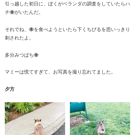
引っ越した初日に、ぼくがベランダの調査をしていたらハ
チ🐝がいたんだ。
それでね、🐝を食べようといたら下くちびるを思いっきり
刺されたよ。
多分みつばち🐝
マミーは慌てすぎて、お写真を撮り忘れてました。
夕方