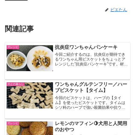
ピエたん
関連記事
抗炎症ワンちゃんパンケーキ
犬レシピ
今回ご紹介するのは、抗炎症が期待でき
るワンちゃん用ビスケットをちょっとア
レンジした”抗炎症パンケーキ”です。材料
は抗炎症ワンちゃんビスケットとほぼ変
わりません。人間も食べられるので、ワ
ンちゃんとシェアすることもできます🍽
一緒に抗炎症パンケー...
ワンちゃんグルテンフリー／ハー
犬との暮らし
ブビスケット【タイム】
今回のビスケットは、ハーブの【タイ
ム】を使ったビスケットです。タイムは
シソ科のハーブで強い殺菌効果や抗ウィ
ルス作用があるので、古代のエジプトで
はミイラの防腐剤にも使われていたんだ
とか。さらには、タンを取り除いたり、
レモンのマフィン🍋犬用と人間用
犬レシピ
気管支炎や喘息・咳などの症...
のおやつ