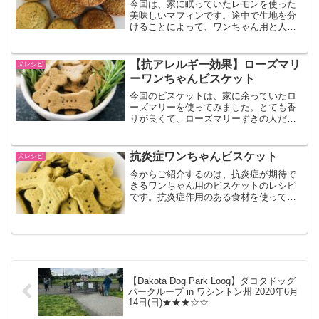
今回は、家に眠っていたレモンを使った
美味しいマフィンです。途中で生地を分
けることによって、ワンちゃん用と人間
用を同時に作ることができるのがポイン
トです。さわやかな初夏のデザートは、
いかがでしょうか？左の３つがワンちゃ
【抗アレルギー効果】ローズマリ
犬レシピ
ん用、右の茶色が人間用で...
ーワンちゃんビスケット
今回のビスケットは、家に余っていたロ
ーズマリーを使ってみました。とても香
りが良くて、ローズマリーずきの人だっ
たらお酒のおつまみになりそう。愛犬ピ
エールさんにあげるときに、私もつまみ
食いしています。ローズマリーが家にあ
抗炎症ワンちゃんビスケット
犬レシピ
るときに、試してみてはい...
今からご紹介するのは、抗炎症が期待で
きるワンちゃん用のビスケットのレシピ
です。抗炎症作用のある食材を使って、
体に優しいおやつを愛犬に作ってあげて
はいかがでしょうか？抗炎症ワンちゃん
ビスケット慢性炎症は様々な病気の引き
金になります。例えば、ガ...
【Dakota Dog Park Loog】ダコタドッグ
パークループ in ワシントン州 2020年6月
14日(日)★★★☆☆