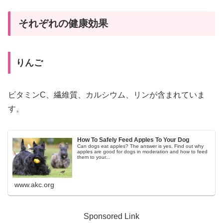
それぞれの健康効果
りんご
ビタミンC、繊維質、カルシウム、リンが含まれていま
す。
How To Safely Feed Apples To Your Dog
Can dogs eat apples? The answer is yes. Find out why
apples are good for dogs in moderation and how to feed
them to your...
www.akc.org
Sponsored Link