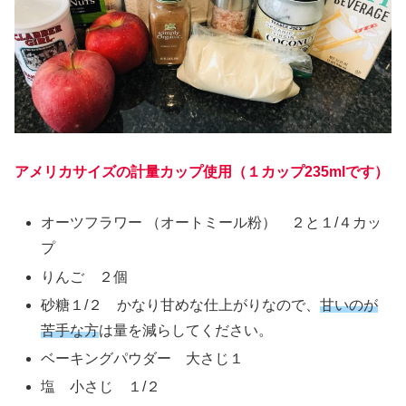
アメリカサイズの計量カップ使用（１カップ235mlです）
オーツフラワー （オートミール粉） ２と１/４カッ
プ
りんご ２個
砂糖１/２ かなり甘めな仕上がりなので、
甘いのが
苦手な方
は量を減らしてください。
ベーキングパウダー 大さじ１
塩 小さじ １/２