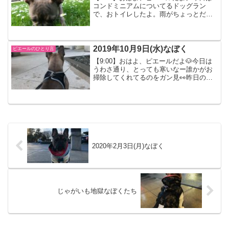
コンドミニアムについてるドッグラン
で、おトイレしたよ。雨がちょっとだけ
降ってたんだー【13:00】マミーのお化粧
中のぼくの場所は、いつもここなの。
【15:00】公園へ行ったよ。ドッグランに
はまたワンち...
2019年10月9日(水)なぼく
ピエールのひとり言
【9:00】おはよ、ピエールだよ🐶今日は
うわさ通り、とっても寒いなー誰かがお
掃除してくれてるのをガン見👀昨日の
夜、マミーがぼくの冬服をインターネッ
トで注文してくれたよ。早く届かないか
なー。裸んぼじゃ寒いし、お洋服は夏の
涼しくなっちゃうやつだ...
2020年2月3日(月)なぼく
じゃがいも地獄なぼくたち