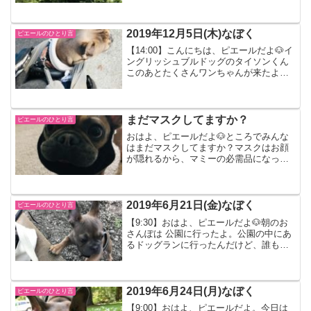
っかりなぼく。いい匂いがする木写真だ
と見えないかもしれないけど、漫画みた
いにたくさん🐝がブン...
2019年12月5日(木)なぼく
ピエールのひとり言
【14:00】こんにちは、ピエールだよ🐶イ
ングリッシュブルドッグのタイソンくん
このあとたくさんワンちゃんが来たよ帰
りはマミーに甘えちゃうんだ。犬用バッ
グに入るぼく今日は木曜日なんだけど、
ダディが帰ってくるんだ。嬉しいな！昨
日の夜、マミーがク...
まだマスクしてますか？
ピエールのひとり言
おはよ、ピエールだよ🐶ところでみんな
はまだマスクしてますか？マスクはお顔
が隠れるから、マミーの必需品になって
るよ。キャップをかぶってマスクをすれ
ば、お化粧しなくても大丈夫。みんなが
マスクをしてるから、変な人にも見られ
ないし。コロナは嫌だけど...
2019年6月21日(金)なぼく
ピエールのひとり言
【9:30】おはよ、ピエールだよ🐶朝のお
さんぽは 公園に行ったよ。公園の中にあ
るドッグランに行ったんだけど、誰もい
なくて貸切だったんだ。初めてこのドッ
グランに入ったんだけど、石がいっぱい
で足がズボズボしておもしろかったな。
マミーは雪の上を歩...
2019年6月24日(月)なぼく
ピエールのひとり言
【9:00】おはよ、ピエールだよ。今日は