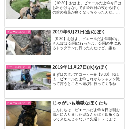
【10:30】おはよ、ピエールだよ🐶今日は
お出かけはなしです🐶昨日の夜からぼく
の前の右足が痛くなっちゃったんだ。ビ
ッコ引いてたら、見つかっちゃった。だ
から今日はお散歩はなしなんだって。で
も痛いから、しょうがないよね。水ぶく
れみたいになっちゃ...
2019年6月21日(金)なぼく
ピエールのひとり言
【9:30】おはよ、ピエールだよ🐶朝のお
さんぽは 公園に行ったよ。公園の中にあ
るドッグランに行ったんだけど、誰もい
なくて貸切だったんだ。初めてこのドッ
グランに入ったんだけど、石がいっぱい
で足がズボズボしておもしろかったな。
マミーは雪の上を歩...
2019年11月27日(水)なぼく
ピエールのひとり言
まずはスタバでコーヒー☕️【9:30】おは
よ、ピエールだよ🐶これからシャノン滝
って言うところへ遊びに行ってくるね。
景色がとってもいいな【11:00】のんびり
よりみちしながら着いたよ！そのあとも
よりみちしながら帰りました！Porteau
Co...
じゃがいも地獄なぼくたち
ピエールのひとり言
こんにちは、ピエールだよ🐶今日は朝お
風呂に入りました🛁なんかぼく四角くな
って来たんじゃない？先週トレじょで買
ったじゃがいも一袋。朝見たら芽が生え
てて、びっくり。マミーが大慌てで、全