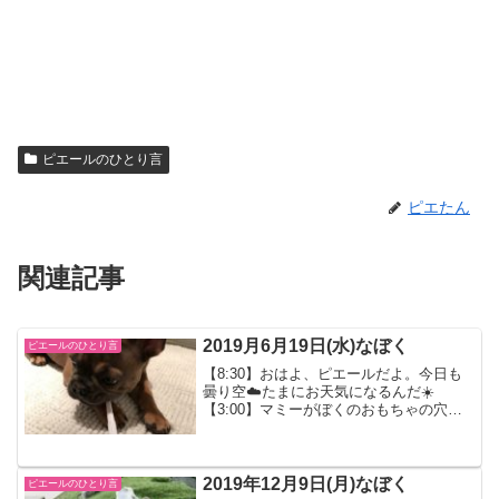
ピエールのひとり言
ピエたん
関連記事
2019月6月19日(水)なぼく
ピエールのひとり言
【8:30】おはよ、ピエールだよ。今日も
曇り空☁️たまにお天気になるんだ☀️
【3:00】マミーがぼくのおもちゃの穴を
縫ってくれたよ。これは大切なおもちゃ
なんだ！ぼくがマミーのところへ来ると
きに一緒に持ってきたやつなの。
【9:30】ねぇ聞いて...
2019年12月9日(月)なぼく
ピエールのひとり言