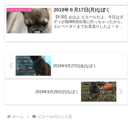
部茹でたりベイクしたりしてたよ。マミ
ーが雑に作ったポテトサラ...
2019年６月17日(月)なぼく
ピエールのひとり言
【8:30】おはよ ピエールだよ。今日はダ
ディが朝4時頃出張に行っちゃったから、
エレベーターまでお見送りしたよ！その
あと、マミーとまたベッドでおねんねし
たんだ。今日もお天気は曇り☁️今日は何
して遊ぼうかなー！【10:30】ヨーグルト
の入れ物...
2019年9月27日(金)なぼく
2019年9月29日(日)なぼく
ホーム
ピエールのひとり言