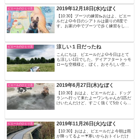
いう、1日でした。じゃ、またね。ピエー
ルでした🐶良かったらポチ...
2019年12月18日(水)なぼく
ピエールのひとり言
【10:30】ブーツの練習🥾おはよ、ピエー
ルだよ🐶今日のシアトルは曇りの8度で
す。お家の中でブーツで歩く練習をした
よ。ちょっとずつ上手に歩けるようにな
ってきたんだ！【11:30】バナナ🍌ゴーバ
ナナでバナナ🍌を１つ食べたよ。今日は
ぼくの一番好...
涼しい１日だったね
ピエールのひとり言
こんにちは、ピエールだよ🐶今日はとて
も涼しい1日でした。デイアフタートゥモ
ローな空模様と、ぼく。おそろしい空模
様でどうなるかと思ったけど、気温14度
の曇りな1日。嵐はおこりませんでした。
落ちてる大きい枝を引きちぎる、ぼく。
夕方のお散歩は少し...
2019年6月27日(木)なぼく
ピエールのひとり言
【10:30】おはよ、ピエールだよ。ドッグ
ランへ行って来たよーワンちゃんが1匹だ
けいたんだけど、すごく強くて5分くらい
しか遊べなかったの。おともだちになり
たかったんだけどなーじゃ、またね。ピ
エール
2019年11月26日(火)なぼく
ピエールのひとり言
【10:30】おはよ、ピエールだよ今朝は雨
が降ってるよー☔️寒いからおトイレだけ