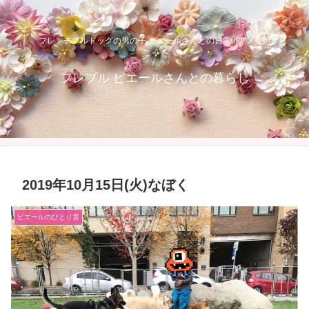
フレンチブルドッグの男の子 ピエールさんとの日常inアメリカ
フレブル ピエールさんとの暮らし
2019年10月15日(火)なぼく
ピエールのひとり言