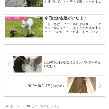
お外でして、すぐ戻って来ちゃった！
【12:00】雨がやんだからお外に遊びに行
ったよ！ディアレイクパークグースがい
っぱいいたよ湖の周りをくるっとまわっ
てたのしかっ...
今日はお友達がいたよ！
ピエールのひとり言
こんにちは、ピエールだよ🐶今日ドッグ
ランで遊んでたら、次々とお友達が来て
とってもたのしかったよ。トーヴァン君
おっきくて真っ白でキレイなトーヴァン
君と追いかけっこして遊んだよ。トーヴ
ァン君はお耳は聞こえないんだって。と
っても優しくて、良いやつ...
2019年10月14日(月)コロンバスでーで祝
日なぼく
2019年10月17日(木)なぼく
ホーム
ピエールのひとり言