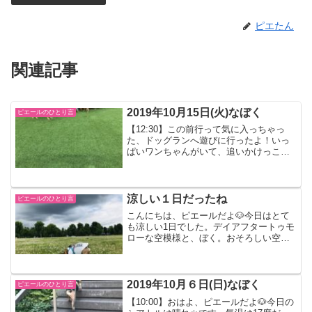
ピエたん
関連記事
2019年10月15日(火)なぼく
ピエールのひとり言
【12:30】この前行って気に入っちゃっ
た、ドッグランへ遊びに行ったよ！いっ
ぱいワンちゃんがいて、追いかけっこし
て遊んだよ🐶今週は雨の日が多いみたい
だから、今日行けてよかったな！
【17:30】夕方はデニーパークへ来たよ。
明日はぼくの手術の日...
涼しい１日だったね
ピエールのひとり言
こんにちは、ピエールだよ🐶今日はとて
も涼しい1日でした。デイアフタートゥモ
ローな空模様と、ぼく。おそろしい空模
様でどうなるかと思ったけど、気温14度
の曇りな1日。嵐はおこりませんでした。
落ちてる大きい枝を引きちぎる、ぼく。
夕方のお散歩は少し...
2019年10月６日(日)なぼく
ピエールのひとり言
【10:00】おはよ、ピエールだよ🐶今日の