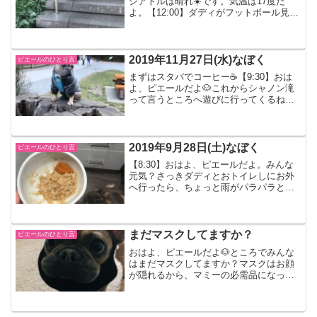
シアトルは晴れ☀️です。気温は17度だ
よ。【12:00】ダディがフットボール見て
る間に、お散歩へ行ってきたよ！いつも
のバナナスタンドへ🍌マミーが週末はや
ってないよって言うんだけど、ぼくそん
なの信じな...
2019年11月27日(水)なぼく
ピエールのひとり言
まずはスタバでコーヒー☕️【9:30】おは
よ、ピエールだよ🐶これからシャノン滝
って言うところへ遊びに行ってくるね。
景色がとってもいいな【11:00】のんびり
よりみちしながら着いたよ！そのあとも
よりみちしながら帰りました！Porteau
Co...
2019年9月28日(土)なぼく
ピエールのひとり言
【8:30】おはよ、ピエールだよ。みんな
元気？さっきダディとおトイレしにお外
へ行ったら、ちょっと雨がパラパラと降
っていて寒かったです。ごはんを食べて
🍚、パワーアップしなきゃ！【10:30】パ
ワーアップしたつもりが、寝ちゃったみ
たい。マミーの...
まだマスクしてますか？
ピエールのひとり言
おはよ、ピエールだよ🐶ところでみんな
はまだマスクしてますか？マスクはお顔
が隠れるから、マミーの必需品になって
るよ。キャップをかぶってマスクをすれ
ば、お化粧しなくても大丈夫。みんなが
マスクをしてるから、変な人にも見られ