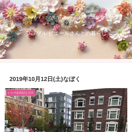
フレンチブルドッグの男の子 ピエールさんとの日常inアメリカ
フレブル ピエールさんとの暮らし
2019年10月12日(土)なぼく
ピエールのひとり言