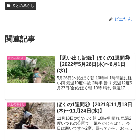
犬との暮らし
ピエたん
関連記事
【思い出し記録】ぼくの1週間㊽
犬との暮らし
【2022年5月26日(木)〜6月1日
(水)】
5月26日(木)なぼく朝 10時半 1時間後に軽
い雨 気温10度午後 2時半 曇り 気温12度5
月27日(金)なぼく朝 10時 晴れ 気温17度
午後 3時 ほぼ晴れ 気温24度5月28日(土)
なぼく記録なし5月29日(日)なぼく午後 2
時半...
ぼくの1週間㉑【2021年11月18日
犬との暮らし
(木)〜11月24日(水)】
11月18日(木)なぼく朝 10時半 晴れ 気温2
度いつもの公園で、気をかじるぼく。今
日は寒いです〜2度。帰ってから、おっき
なグラタンを作りました（一人しかいな
いのに）オートミールが入っています。