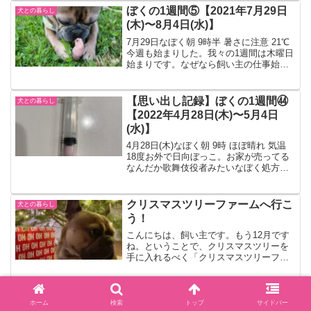
これで明日はご飯作らなくてもいいな！
ぼくの1週間⑤【2021年7月29日
犬との暮らし
掃除も洗...
(木)〜8月4日(水)】
7月29日なぼく朝 9時半 暑さに注意 21℃
今週も始まりした。我々の1週間は木曜日
始まりです。なぜなら飼い主の仕事始め
が毎週木曜日だから。張り切って週の始
まりを迎えます！午後 1時半 暑さに注意
32℃暑いとあまり長いお散歩が出来ない
【思い出し記録】ぼくの1週間㊹
犬との暮らし
ので...
【2022年4月28日(木)〜5月4日
(水)】
4月28日(木)なぼく朝 9時 ほぼ晴れ 気温
18度お外で日向ぼっこ。お家が売ってる
なんだか歌舞伎役者みたいなぼく処方し
てもらった薬生おからに包んでお団子に
してあげますいつもよりまだおとなしい
感じがします。疲れてるのかな。薬は生
クリスマスツリーファームへ行こ
犬との暮らし
おからの中に...
う！
こんにちは、飼い主です。もう12月です
ね。ということで、クリスマスツリーを
手に入れるべく「クリスマスツリーファ
ーム」へ行ってきました。名前からし
て、かわいい。エフルが働いていそうで
す。クリスマスツリーファームへ行こ
【思い出し記録】ぼくの1週間㊾
犬との暮らし
う！ファームへ行く前に、ホ...
ホーム
検索
トップ
サイドバー
【2022年6月2日(木)〜6月8日